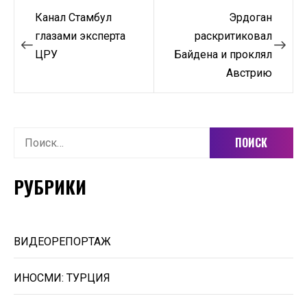
Навигация
Канал Стамбул
Эрдоган
по
глазами эксперта
раскритиковал
ЦРУ
Байдена и проклял
записям
Австрию
Найти:
РУБРИКИ
ВИДЕОРЕПОРТАЖ
ИНОСМИ: ТУРЦИЯ