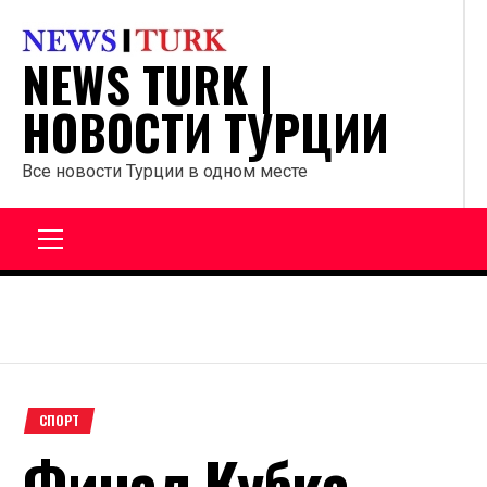
Перейти
к
NEWS TURK |
содержанию
НОВОСТИ ТУРЦИИ
Все новости Турции в одном месте
Главное
меню
СПОРТ
Финал Кубка