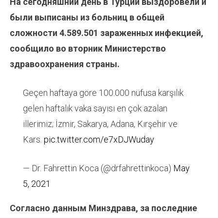
На сегодняшний день в Турции выздоровели и
были выписаны из больниц в общей
сложности
4.589.501
зараженных инфекцией,
сообщило во вторник Министерство
здравоохранения страны.
Geçen haftaya göre 100.000 nüfusa karşılık
gelen haftalık vaka sayısı en çok azalan
illerimiz; İzmir, Sakarya, Adana, Kırşehir ve
Kars.
pic.twitter.com/e7xDJWuday
— Dr. Fahrettin Koca (@drfahrettinkoca)
May
5, 2021
Согласно данным Минздрава, за последние