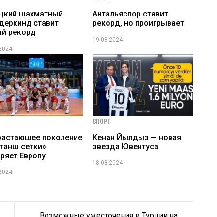
ецкий шахматный
Антальяспор ставит
деркинд ставит
рекорд, но проигрывает
й рекорд
19.08.2024
.2024
СПОРТ
растающее поколение
Кенан Йылдыз — новая
танш сетки»
звезда Ювентуса
ряет Европу
18.08.2024
.2024
Возможные ужесточения в Турции на