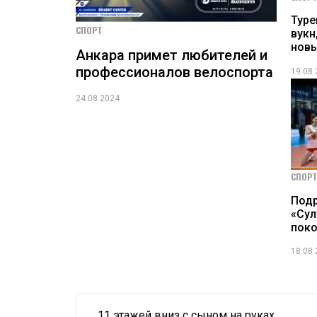
Тур
СПОРТ
вукн
новы
Анкара примет любителей и
профессионалов велоспорта
19.08
24.08.2024
СПОРТ
Под
«Сул
поко
18.08
Навигация
11 этажей вниз с сыном на руках