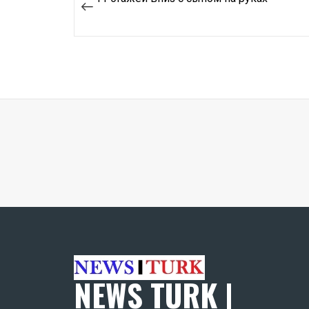
по
записям
NEWS TURK |