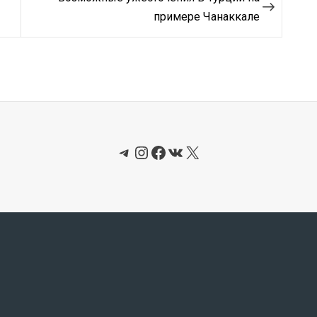
примере Чанаккале
Telegram
Instagram
Facebook
ВКонтакте
X