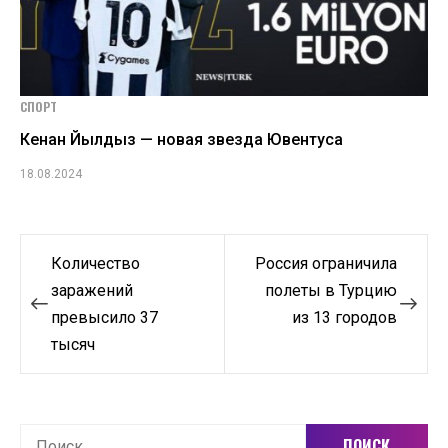
СПОРТ
Кенан Йылдыз — новая звезда Ювентуса
18.08.2024
Навигация
Количество
Россия ограничила
по
заражений
полеты в Турцию
превысило 37
из 13 городов
записям
тысяч
Найти: