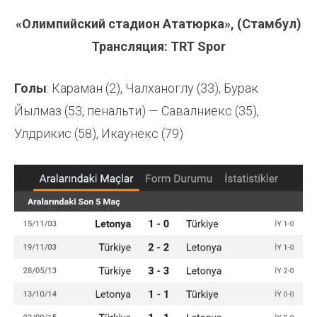
«Олимпийский стадион Ататюрка», (Стамбул)
Трансляция: TRT Spor
Голы
: Караман (2), Чалханоглу (33), Бурак
Йылмаз (53, пенальти) — Савалниекс (35),
Улдрикис (58), Икаунекс (79)