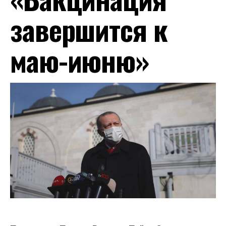
завершится к
маю-июню»