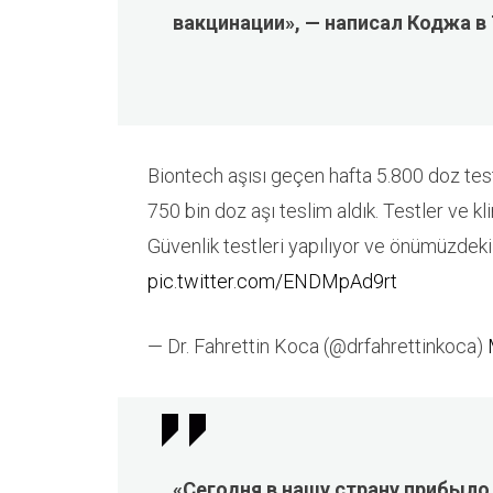
вакцинации», — написал Коджа в 
Biontech aşısı geçen hafta 5.800 doz test
750 bin doz aşı teslim aldık. Testler ve kli
Güvenlik testleri yapılıyor ve önümüzdeki
pic.twitter.com/ENDMpAd9rt
— Dr. Fahrettin Koca (@drfahrettinkoca)
«Сегодня в нашу страну прибыло 