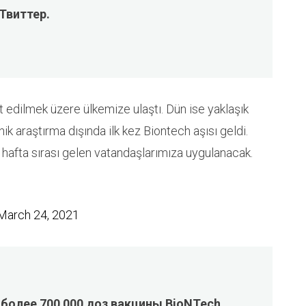
Твиттер.
 edilmek üzere ülkemize ulaştı. Dün ise yaklaşık
nik araştırma dışında ilk kez Biontech aşısı geldi.
 hafta sırası gelen vatandaşlarımıza uygulanacak.
March 24, 2021
более 700 000 доз вакцины BioNTech.