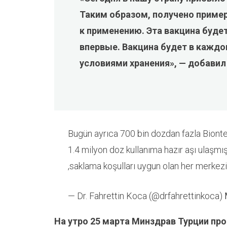
Таким образом, получено пример
к применению. Эта вакцина буде
впервые. Вакцина будет в кажд
условиями хранения», — добавил
Bugün ayrıca 700 bin dozdan fazla Bionte
1.4 milyon doz kullanıma hazır aşı ulaşmış 
,saklama koşulları uygun olan her merke
— Dr. Fahrettin Koca (@drfahrettinkoca)
На утро 25 марта Минздрав Турции пр