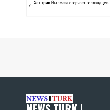
Навигация
Хет-трик Йылмаза огорчает голландцев
по
записям
NEWS TURK |