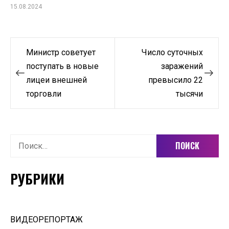
15.08.2024
Навигация
Министр советует
Число суточных
по
поступать в новые
заражений
лицеи внешней
превысило 22
записям
торговли
тысячи
Найти:
РУБРИКИ
ВИДЕОРЕПОРТАЖ