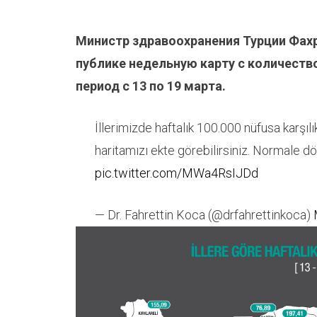
Министр здравоохранения Турции Фах
публике недельную карту с количеств
период с 13 по 19 марта.
İllerimizde haftalık 100.000 nüfusa karşıl
haritamızı ekte görebilirsiniz. Normale 
pic.twitter.com/MWa4RsIJDd
— Dr. Fahrettin Koca (@drfahrettinkoca)