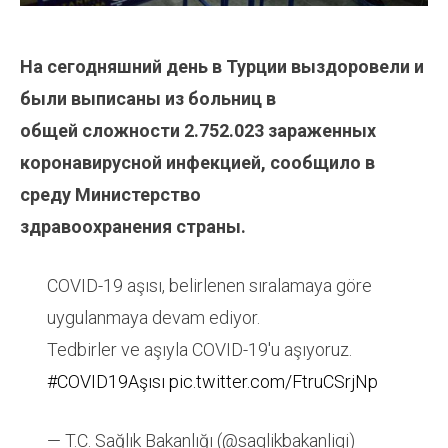
На сегодняшний день в Турции выздоровели и
были выписаны из больниц в
общей
сложности
2.752.023
зараженных
коронавирусной инфекцией, сообщило в
среду Министерство
здравоохранения страны.
COVID-19 aşısı, belirlenen sıralamaya göre
uygulanmaya devam ediyor.
Tedbirler ve aşıyla COVID-19'u aşıyoruz.
#COVID19Aşısı
pic.twitter.com/FtruCSrjNp
— T.C. Sağlık Bakanlığı (@saglikbakanligi)