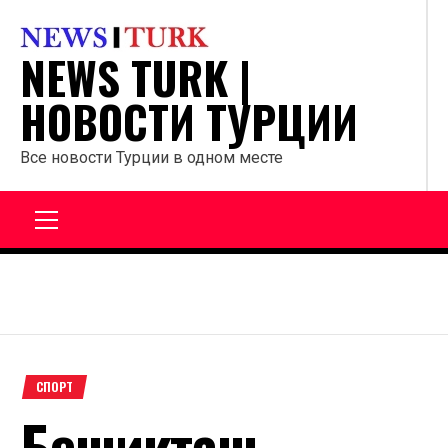
Перейти
к
NEWS TURK |
содержанию
НОВОСТИ ТУРЦИИ
Все новости Турции в одном месте
Главное
меню
СПОРТ
Бешикташ –