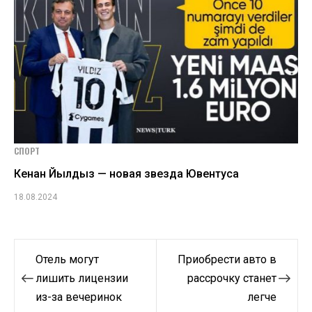
СПОРТ
Кенан Йылдыз — новая звезда Ювентуса
18.08.2024
Навигация
Отель могут
Приобрести авто в
по
лишить лицензии
рассрочку станет
из-за вечеринок
легче
записям