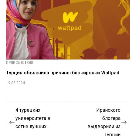
ПРОИСШЕСТВИЯ
Турция объяснила причины блокировки Wattpad
19.08.2024
Навигация
4 турецких
Иранского
по
университета в
блогера
сотне лучших
выдворили из
записям
Турции