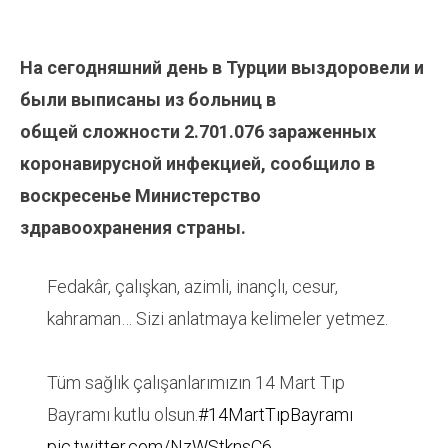
На сегодняшний день в Турции выздоровели и
были выписаны из больниц в
общей
сложности
2.701.076
зараженных
коронавирусной инфекцией, сообщило в
воскресенье Министерство
здравоохранения страны.
Fedakâr, çalışkan, azimli, inançlı, cesur,
kahraman… Sizi anlatmaya kelimeler yetmez.
Tüm sağlık çalışanlarımızın 14 Mart Tıp
Bayramı kutlu olsun.
#14MartTıpBayramı
pic.twitter.com/NzWStknsC6