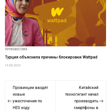
ПРОИСШЕСТВИЯ
Турция объяснила причины блокировки Wattpad
19.08.2024
Навигация
Провинции вводят
Китайский
по
новые
техногигант начал
ужесточения по
производить
записям
HES коду
смартфоны в