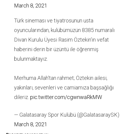
March 8, 2021
Türk sineması ve tiyatrosunun usta
oyuncularından, kulübümüzün 8385 numaralı
Divan Kurulu Üyesi Rasim Öztekin'in vefat
haberini derin bir üzüntü ile öğrenmiş
bulunmaktayız.
Merhuma Allah'tan rahmet; Öztekin ailesi,
yakınları, sevenleri ve camiamıza başsağlığı
dileriz.
pic.twitter.com/cgwnwaRkMW
— Galatasaray Spor Kulübü (@GalatasaraySK)
March 8, 2021