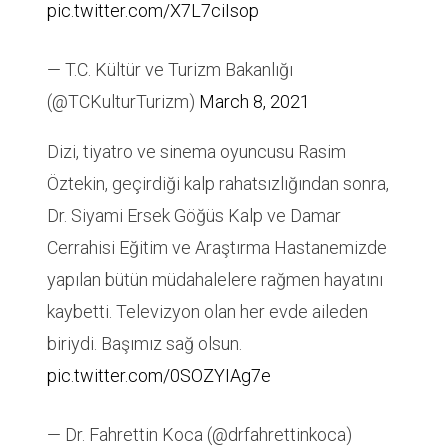
pic.twitter.com/X7L7ciIsop
— T.C. Kültür ve Turizm Bakanlığı
(@TCKulturTurizm)
March 8, 2021
Dizi, tiyatro ve sinema oyuncusu Rasim
Öztekin, geçirdiği kalp rahatsızlığından sonra,
Dr. Siyami Ersek Göğüs Kalp ve Damar
Cerrahisi Eğitim ve Araştırma Hastanemizde
yapılan bütün müdahalelere rağmen hayatını
kaybetti. Televizyon olan her evde aileden
biriydi. Başımız sağ olsun.
pic.twitter.com/0SOZYIAg7e
— Dr. Fahrettin Koca (@drfahrettinkoca)