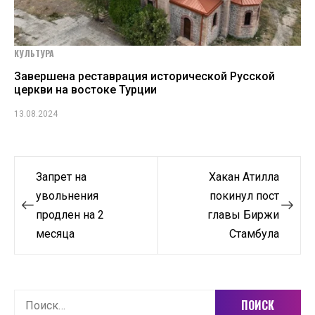
КУЛЬТУРА
Завершена реставрация исторической Русской
церкви на востоке Турции
13.08.2024
Навигация
Запрет на
Хакан Атилла
по
увольнения
покинул пост
продлен на 2
главы Биржи
записям
месяца
Стамбула
Найти: