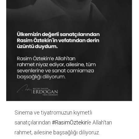
Sinema ve tiyatromuzun kıymetli
sanatçılarından
#RasimÖztekin
'e Allah'tan
rahmet, ailesine başsağlığı diliyoruz.