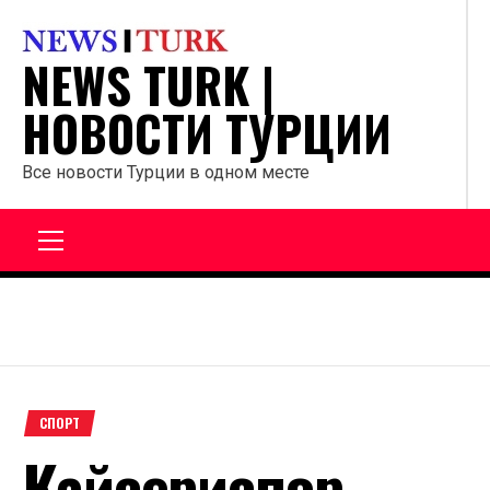
Перейти
к
NEWS TURK |
содержанию
НОВОСТИ ТУРЦИИ
Все новости Турции в одном месте
Главное
меню
СПОРТ
Кайсериспор