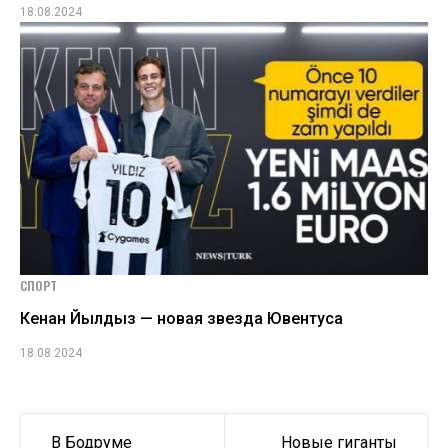
18.08.2024
СПОРТ
Кенан Йылдыз — новая звезда Ювентуса
18.08.2024
Навигация
В Бодруме
Новые гиганты