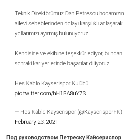
Teknik Direktörümüz Dan Petrescu hocamızın
ailevi sebeblerinden dolayı karşılıklı anlaşarak
yollarımızı ayırmış bulunuyoruz.
Kendisine ve ekibine teşekkür ediyor, bundan
sonraki kariyerlerinde başarılar diliyoruz.
Hes Kablo Kayserispor Kulübü
pic.twitter.com/hH1BA8uY7S
— Hes Kablo Kayserispor (@KayserisporFK)
February 23, 2021
Под руководством Петреску Кайсериспор