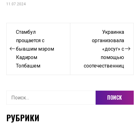
11.07.2024
Навигация
Стамбул
Украинка
по
прощается с
организовала
бывшим мэром
«досуг» с
записям
Кадиром
помощью
Топбашем
соотечественниц
Найти:
РУБРИКИ