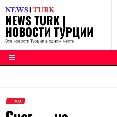
Перейти
к
NEWS TURK |
содержанию
НОВОСТИ ТУРЦИИ
Все новости Турции в одном месте
Главное
меню
ПОГОДА
Снег — на