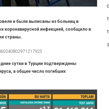
овели и были выписаны из больниц в
х коронавирусной инфекцией, сообщило в
ия страны.
s/1360240802971217925
едние сутки в Турции подтверждены
ируса, а общее число погибших