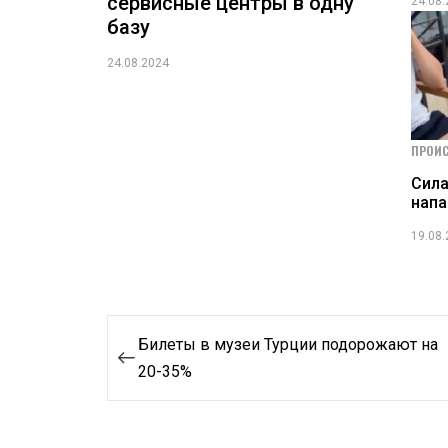
сервисные центры в одну
24.08
базу
24.08.2024
ПРОИ
Сила
нап
19.08
Навигация
Билеты в музеи Турции подорожают на
по
20-35%
записям