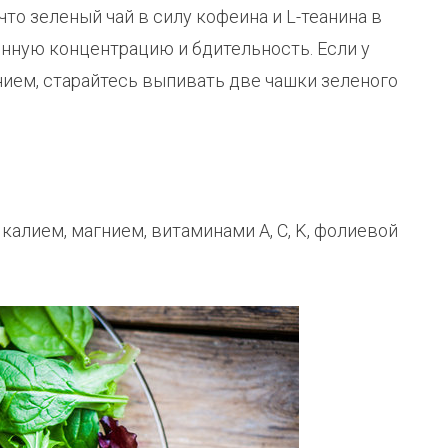
то зеленый чай в силу кофеина и L-теанина в
нную концентрацию и бдительность. Если у
нием, старайтесь выпивать две чашки зеленого
алием, магнием, витаминами A, C, K, фолиевой