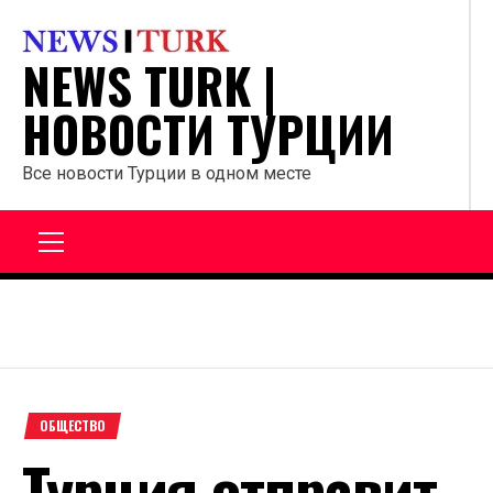
Перейти
к
NEWS TURK |
содержанию
НОВОСТИ ТУРЦИИ
Все новости Турции в одном месте
Главное
меню
ОБЩЕСТВО
Турция отправит