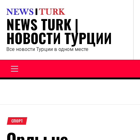
Перейти
к
NEWS TURK |
содержанию
НОВОСТИ ТУРЦИИ
Все новости Турции в одном месте
Главное
меню
СПОРТ
Орлы не