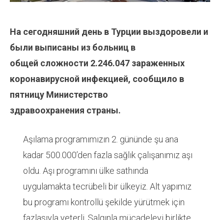
На сегодняшний день в Турции выздоровели и
были выписаны из больниц в
общей
сложности
2.246.047
зараженных
коронавирусной инфекцией, сообщило в
пятницу Министерство
здравоохранения страны.
Aşılama programımızın 2. gününde şu ana
kadar 500.000’den fazla sağlık çalışanımız aşı
oldu. Aşı programını ülke sathında
uygulamakta tecrübeli bir ülkeyiz. Alt yapımız
bu programı kontrollü şekilde yürütmek için
fazlasıyla yeterli. Salgınla mücadeleyi birlikte