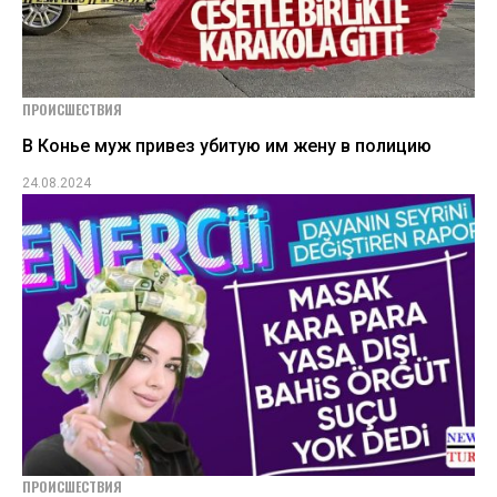
ПРОИСШЕСТВИЯ
В Конье муж привез убитую им жену в полицию
24.08.2024
ПРОИСШЕСТВИЯ