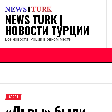
Перейти
к
NEWS TURK |
содержанию
НОВОСТИ ТУРЦИИ
Все новости Турции в одном месте
Главное
меню
СПОРТ
«Львы» были