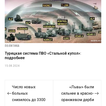
ПОЛИТИКА
Турецкая система ПВО «Стальной купол»:
подробнее
15.08.2024
Навигация
Число новых
«Львы» были
по
больных
сильнее в красно-
снизилось до 3300
оранжевом дерби
записям