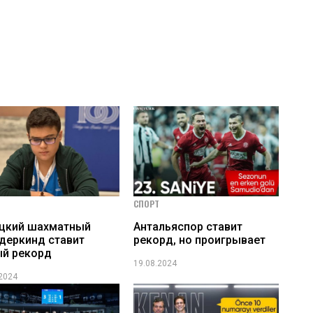
СПОРТ
ецкий шахматный
Антальяспор ставит
деркинд ставит
рекорд, но проигрывает
й рекорд
19.08.2024
.2024