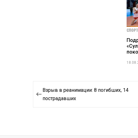
СПОРТ
Под
«Сул
поко
18.08
Навигация
Взрыв в реанимации: 8 погибших, 14
по
пострадавших
записям