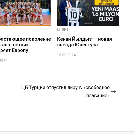
СПОРТ
растающее поколение
Кенан Йылдыз — новая
танш сетки»
звезда Ювентуса
ряет Европу
18.08.2024
.2024
ЦБ Турции отпустил лиру в «свободное
плавание»