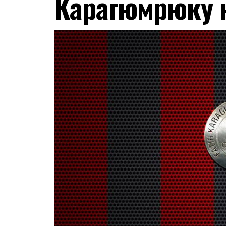
Карагюмрюку н