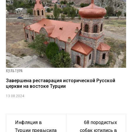
КУЛЬТУРА
Завершена реставрация исторической Русской
церкви на востоке Турции
13.08.2024
Навигация
Инфляция в
68 породистых
по
Турции превысила
собак ютились в