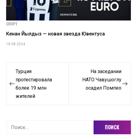
СПОРТ
Кенан Йылдыз — новая звезда Ювентуса
18.08.2024
Навигация
Турция
На заседании
по
протестировала
НАТО Чавушоглу
более 19 млн
осадил Помпео
записям
жителей
Найти: