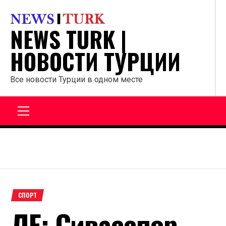
Перейти
к
NEWS TURK |
содержанию
НОВОСТИ ТУРЦИИ
Все новости Турции в одном месте
Главное
меню
СПОРТ
ЛЕ: Сивасспор