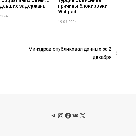
 социальных сетей: 3
Турция объяснила
адавших задержаны
причины блокировки
Wattpad
.2024
19.08.2024
Минздрав опубликовал данные за 2
декабря
Telegram
Instagram
Facebook
ВКонтакте
X