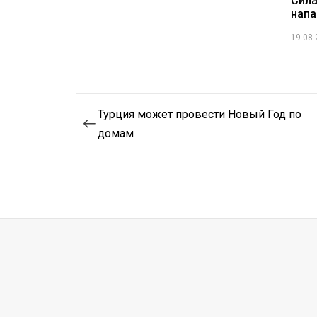
Сила
нап
19.08
Навигация
Турция может провести Новый Год по
по
домам
записям