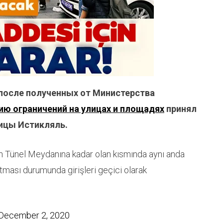
 после полученных от Министерства
ию ограничений на улицах и площадях
принял
ицы Истикляль.
n Tünel Meydanına kadar olan kısmında aynı anda
tması durumunda girişleri geçici olarak
December 2, 2020