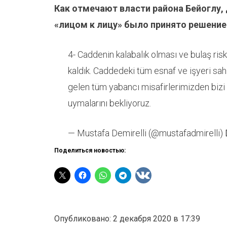
Как отмечают власти района Бейоглу,
«лицом к лицу» было принято решение
4- Caddenin kalabalık olması ve bulaş ris
kaldık. Caddedeki tüm esnaf ve işyeri s
gelen tüm yabancı misafirlerimizden bizi a
uymalarını bekliyoruz.
— Mustafa Demirelli (@mustafadmirelli)
Поделиться новостью:
Опубликовано: 2 декабря 2020 в 17:39