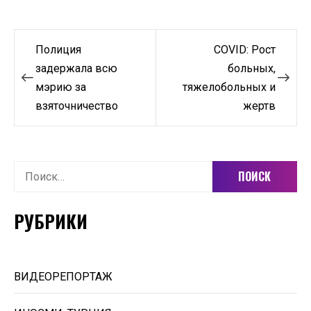
Навигация
Полиция
COVID: Рост
по
задержала всю
больных,
мэрию за
тяжелобольных и
записям
взяточничество
жертв
Найти:
РУБРИКИ
ВИДЕОРЕПОРТАЖ