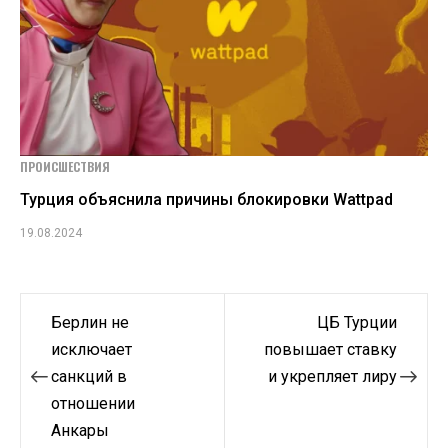
ПРОИСШЕСТВИЯ
Турция объяснила причины блокировки Wattpad
19.08.2024
Навигация
Берлин не
ЦБ Турции
по
исключает
повышает ставку
санкций в
и укрепляет лиру
записям
отношении
Анкары