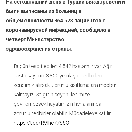
На сегодняшний день в Турции выздоровели и
были выписаны из больниц в
общей
сложности 364 573 пациентов с
коронавирусной инфекцией, сообщило в
четверг Министерство
здравоохранения страны.
Bugün tespit edilen 4.542 hastamız var. Ağır
hasta sayımız 3.850’ye ulaştı. Tedbirleri
kendimiz alırsak, zorunlu kısıtlamalara mecbur
kalmayız. Salgının seyrini lehimize
çeviremezsek hayatımızın her alanında
zorunlu tedbirler olabilir. Mücadeleye katılın.
https://t.co/RVlhe7786O