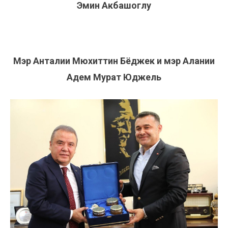
Эмин Акбашоглу
Мэр Анталии Мюхиттин Бёджек и мэр Алании
Адем Мурат Юджель