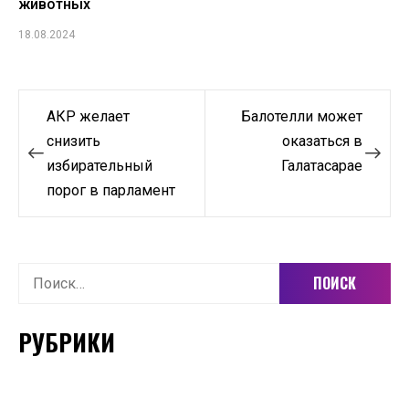
животных
18.08.2024
Навигация
АКР желает
Балотелли может
по
снизить
оказаться в
избирательный
Галатасарае
записям
порог в парламент
Найти:
РУБРИКИ