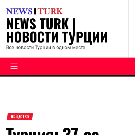
Перейти
к
NEWS TURK |
содержанию
НОВОСТИ ТУРЦИИ
Все новости Турции в одном месте
Главное
меню
ОБЩЕСТВО
Турция: 37-ое