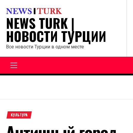
Перейти
к
NEWS TURK |
содержанию
НОВОСТИ ТУРЦИИ
Все новости Турции в одном месте
Главное
меню
КУЛЬТУРА
Античный город