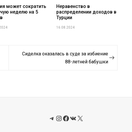
ия может сократить
Неравенство в
чую неделю на 5
распределении доходов в
в
Турции
.2024
16.08.2024
Сиделка оказалась в суде за избиение
88-летней бабушки
Telegram
Instagram
Facebook
ВКонтакте
X