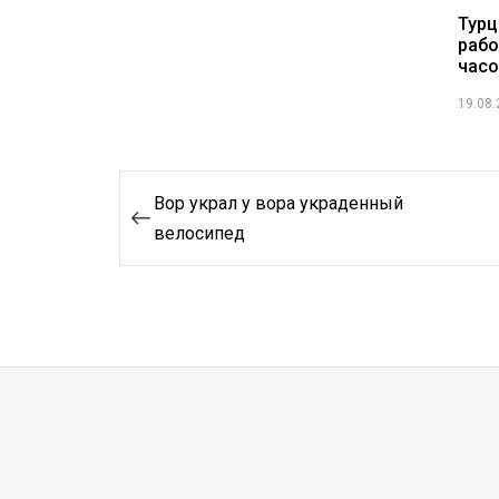
Турц
рабо
часо
19.08
Навигация
Вор украл у вора украденный
по
велосипед
записям