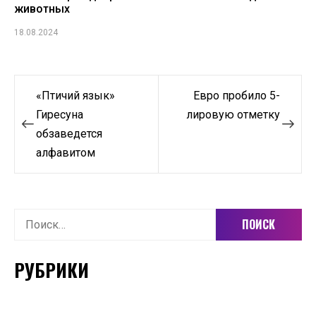
животных
18.08.2024
Навигация
«Птичий язык»
Евро пробило 5-
по
Гиресуна
лировую отметку
обзаведется
записям
алфавитом
Найти:
РУБРИКИ