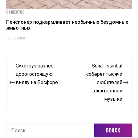
ОБЩЕСТВО
Пенсионер подкармливает необычных бездомных
животных
18.08.2024
Навигация
Сухогруз разнес
Sonar İstanbul
по
дорогостоящую
соберет тысячи
виллу на Босфоре
любителей
записям
электронной
музыки
Найти: