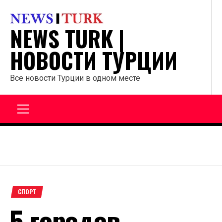
Перейти
к
NEWS TURK |
содержанию
НОВОСТИ ТУРЦИИ
Все новости Турции в одном месте
Главное
меню
СПОРТ
5 городов