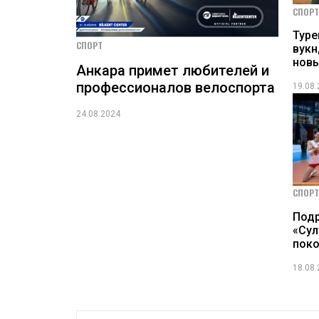
СПОРТ
Тур
СПОРТ
вукн
новы
Анкара примет любителей и
профессионалов велоспорта
19.08
24.08.2024
СПОРТ
Под
«Сул
поко
18.08