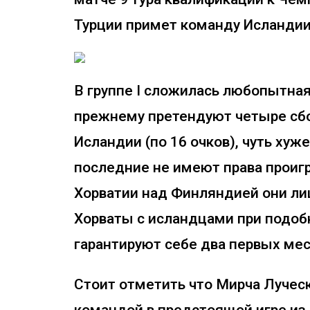
Турции примет команду Исландии 
В группе I сложилась любопытная
прежнему претендуют четыре сбо
Исландии (по 16 очков), чуть хуже
последние не имеют права проигр
Хорватии над Финляндией они ли
Хорваты с исландцами при подобн
гарантируют себе два первых мес
Стоит отметить что Мирча Лучес
командой в предстоящей игре из