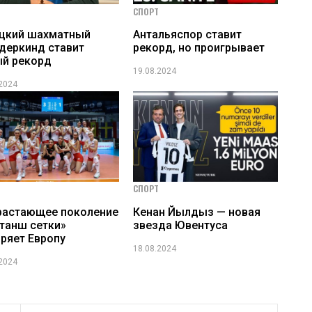
СПОРТ
ецкий шахматный
Антальяспор ставит
деркинд ставит
рекорд, но проигрывает
й рекорд
19.08.2024
.2024
СПОРТ
растающее поколение
Кенан Йылдыз — новая
танш сетки»
звезда Ювентуса
ряет Европу
18.08.2024
.2024