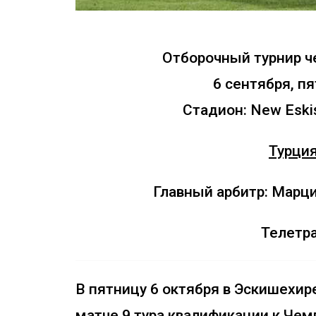
Отборочный турнир ч
6 сентября, пя
Стадион: New Eski
Турци
Главный арбитр: Марц
Телетр
В пятницу 6 октября в Эскишехир
матче 9 тура квалификации к Чем