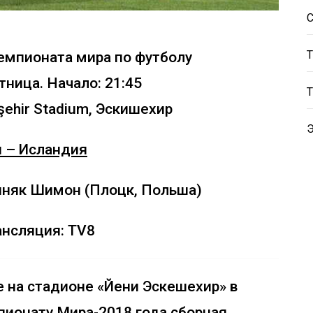
емпионата мира по футболу
тница. Начало: 21:45
şehir Stadium, Эскишехир
я – Исландия
иняк Шимон (Плоцк, Польша)
ансляция: TV8
е на стадионе «Йени Эскешехир» в
пионату Мира-2018 года сборная