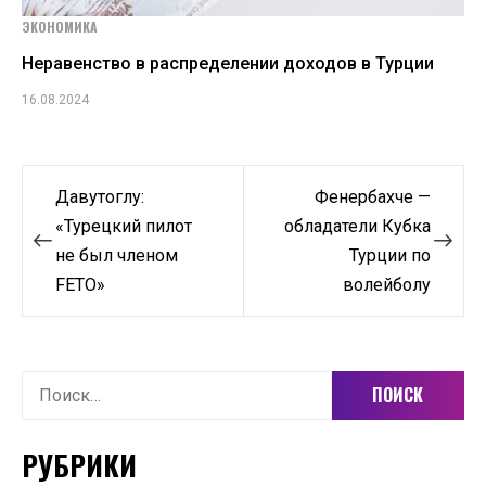
ЭКОНОМИКА
Неравенство в распределении доходов в Турции
16.08.2024
Навигация
Давутоглу:
Фенербахче —
по
«Турецкий пилот
обладатели Кубка
не был членом
Турции по
записям
FETO»
волейболу
Найти:
РУБРИКИ