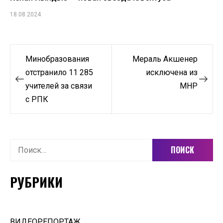
18.08.2024
Навигация
Минобразования
Мераль Акшенер
по
отстранило 11 285
исключена из
учителей за связи
МНР
записям
с РПК
Найти:
РУБРИКИ
ВИДЕОРЕПОРТАЖ