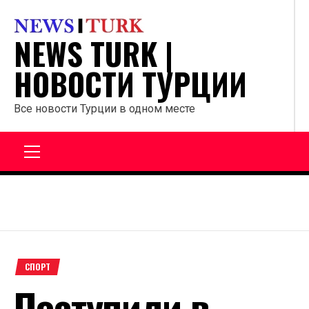
Перейти
к
NEWS TURK |
содержанию
НОВОСТИ ТУРЦИИ
Все новости Турции в одном месте
Главное
меню
СПОРТ
Поступили в