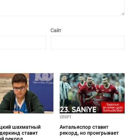
Сайт
СПОРТ
ецкий шахматный
Антальяспор ставит
деркинд ставит
рекорд, но проигрывает
й рекорд