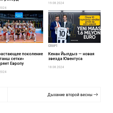
19.08.2024
.2024
СПОРТ
растающее поколение
Кенан Йылдыз — новая
танш сетки»
звезда Ювентуса
ряет Европу
18.08.2024
.2024
Дыхание второй весны