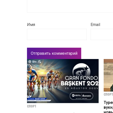
Имя
Email
СПОРТ
Тур
СПОРТ
вукн
новы