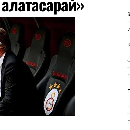
Галатасарай»