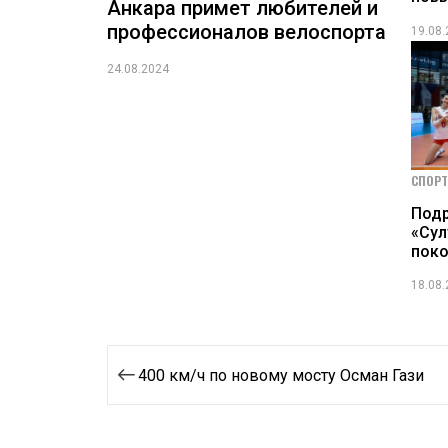
Анкара примет любителей и
профессионалов велоспорта
19.08
24.08.2024
СПОРТ
Под
«Сул
поко
18.08
Навигация
400 км/ч по новому мосту Осман Гази
по
записям