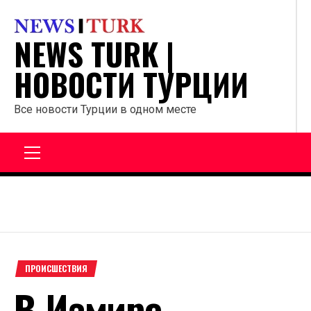
Перейти
к
NEWS TURK |
содержанию
НОВОСТИ ТУРЦИИ
Все новости Турции в одном месте
Главное
меню
ПРОИСШЕСТВИЯ
В Измире