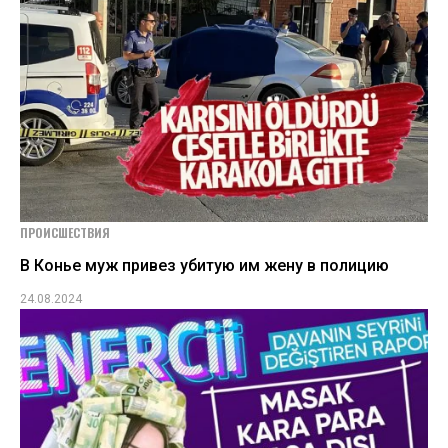
ПРОИСШЕСТВИЯ
В Конье муж привез убитую им жену в полицию
24.08.2024