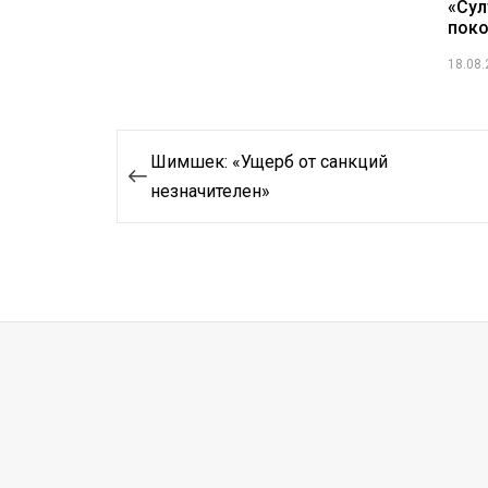
«Сул
поко
18.08
Навигация
Шимшек: «Ущерб от санкций
по
незначителен»
записям