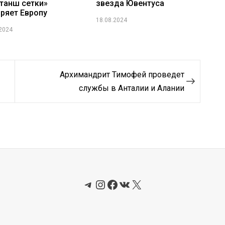
танш сетки»
звезда Ювентуса
ряет Европу
18.08.2024
.2024
Архимандрит Тимофей проведет
службы в Анталии и Алании
Telegram
Instagram
Facebook
ВКонтакте
X