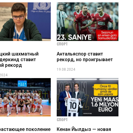
СПОРТ
ецкий шахматный
Антальяспор ставит
деркинд ставит
рекорд, но проигрывает
й рекорд
19.08.2024
.2024
СПОРТ
растающее поколение
Кенан Йылдыз — новая